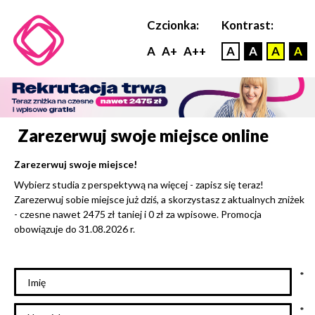
Czcionka:
Kontrast:
A
A+
A++
A
A
A
A
Zarezerwuj swoje miejsce online
Zarezerwuj swoje miejsce!
Wybierz studia z perspektywą na więcej - zapisz się teraz!
Zarezerwuj sobie miejsce już dziś, a skorzystasz z aktualnych zniżek
- czesne nawet 2475 zł taniej i 0 zł za wpisowe. Promocja
obowiązuje do 31.08.2026 r.
Imię
Nazwisko