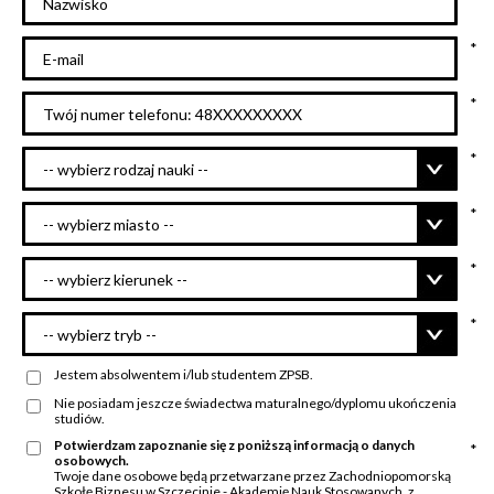
Email
Numer telefonu
Rodzaj studiów
Miasto
Kierunek
Tryb studiów
Jestem absolwentem i/lub studentem ZPSB.
Nie posiadam jeszcze świadectwa maturalnego/dyplomu ukończenia
studiów.
Potwierdzam zapoznanie się z poniższą informacją o danych
osobowych.
Twoje dane osobowe będą przetwarzane przez Zachodniopomorską
Szkołę Biznesu w Szczecinie - Akademię Nauk Stosowanych, z